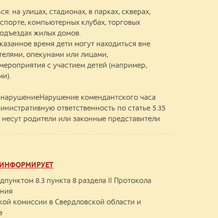
я: на улицах, стадионах, в парках, скверах,
порте, компьютерных клубах, торговых
подъездах жилых домов.
казанное время дети могут находиться вне
телями, опекунами или лицами,
ероприятия с участием детей (например,
и).
а нарушениеНарушение комендантского часа
министративную ответственность по статье 5.35
 несут родители или законные представители
 ИНФОРМИРУЕТ
дпунктом 8.3 пункта 8 раздела II Протокола
ания
кой комиссии в Свердловской области и
а