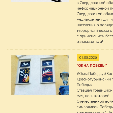
в Свердловской обл
информационной п
Свердловской облас
медиаконтент для 
населения о порядк
террористического 
с применением бесп
ознакомиться!
01.05.2026
"ОКНА ПОБЕДЫ"
#ОкнаПобеды, #Вос
Краснотурьинский т
Победы»
Ставшая традиционн
мая, цель которой 
Отечественной войн
символикой Победы 
красные звезды).. 