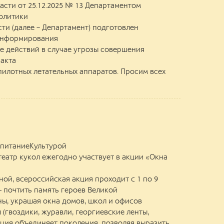
асти от 25.12.2025 № 13 Департаментом
олитики
ти (далее – Департамент) подготовлен
информирования
е действий в случае угрозы совершения
акта
илотных летательных аппаратов. Просим всех
питаниеКультурой
еатр кукол ежегодно участвует в акции «Окна
ой, всероссийская акция проходит с 1 по 9
— почтить память героев Великой
ы, украшая окна домов, школ и офисов
(гвоздики, журавли, георгиевские ленты,
Акция объединяет поколения, позволяя выразить