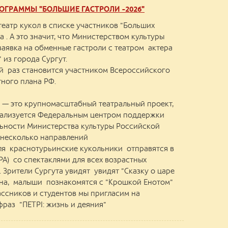
ОГРАММЫ "БОЛЬШИЕ ГАСТРОЛИ -2026"
еатр кукол в списке участников "Больших
а . А это значит, что Министерством культуры
аявка на обменные гастроли с театром актера
 из города Сургут.
й раз становится участником Всероссийского
ного плана РФ.
 — это крупномасштабный театральный проект,
реализуется Федеральным центром поддержки
льности Министерства культуры Российской
 несколько направлений
ля краснотурьинские кукольники отправятся в
РА) со спектаклями для всех возрастных
. Зрители Сургута увидят увидят "Сказку о царе
ина, малыши познакомятся с "Крошкой Енотом"
ассников и студентов мы пригласим на
раз "ПЕТРI: жизнь и деяния"