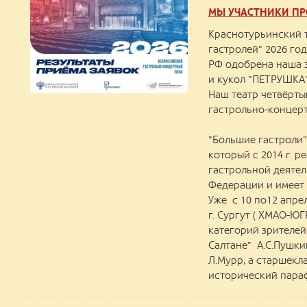
МЫ УЧАСТНИКИ ПР
Краснотурьинский т
гастролей" 2026 год
РФ одобрена наша з
и кукол "ПЕТРУШКА"
Наш театр четвёрты
гастрольно-концерт
"Большие гастроли"
который с 2014 г. 
гастрольной деяте
Федерации и имеет
Уже с 10 по12 апре
г. Сургут ( ХМАО-ЮГ
категорий зрителей
Салтане" А.С.Пушк
Л.Мурр, а старшекл
исторический параф