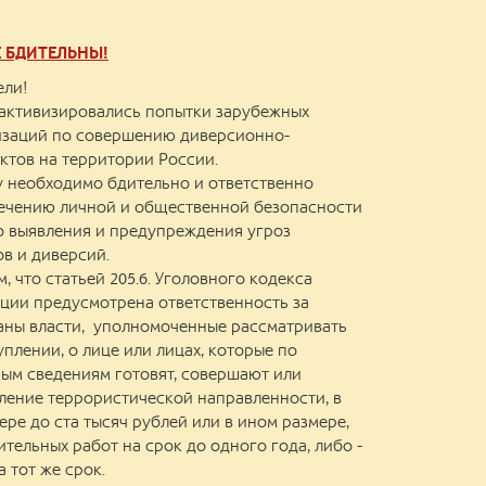
Е БДИТЕЛЬНЫ!
ели!
 активизировались попытки зарубежных
изаций по совершению диверсионно-
ктов на территории России.
 необходимо бдительно и ответственно
печению личной и общественной безопасности
о выявления и предупреждения угроз
в и диверсий.
 что статьей 205.6. Уголовного кодекса
ции предусмотрена ответственность за
аны власти, уполномоченные рассматривать
плении, о лице или лицах, которые по
ым сведениям готовят, совершают или
ление террористической направленности, в
ере до ста тысяч рублей или в ином размере,
ительных работ на срок до одного года, либо -
 тот же срок.