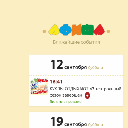
А
Ф
И
Ш
А
Ближайшие события
12
сентября
Суббота
16:41
КУКЛЫ ОТДЫХАЮТ 47 театральный
сезон завершен
+
Билеты в продаже
19
сентября
Суббота