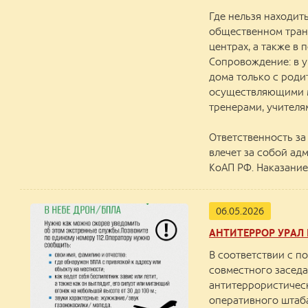
Где нельзя находитьс
общественном транс
центрах, а также в 
Сопровождение: в у
дома только с роди
осуществляющими м
тренерами, учителям
Ответственность з
влечет за собой ад
КоАП РФ. Наказание
06.05.2026
АНТИТЕРРОР УРАЛ
В соответствии с по
совместного засед
антитеррористичес
оперативного штаб