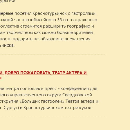
уры РФ.
первые посетил Краснотурьинск с гастролями,
ажной частью юбилейного 35-го театрального
 Коллектив стремится расширить географию и
им творчеством как можно больше зрителей.
жность подарить незабываемые впечатления
ьинска.
. ДОБРО ПОЖАЛОВАТЬ, ТЕАТР АКТЕРА И
"
але театра состоялась пресс - конференция для
ного управленческого округа Свердловской
открытия «Больших гастролей» Театра актера и
г. Сургут) в Краснотурьинском театре кукол.