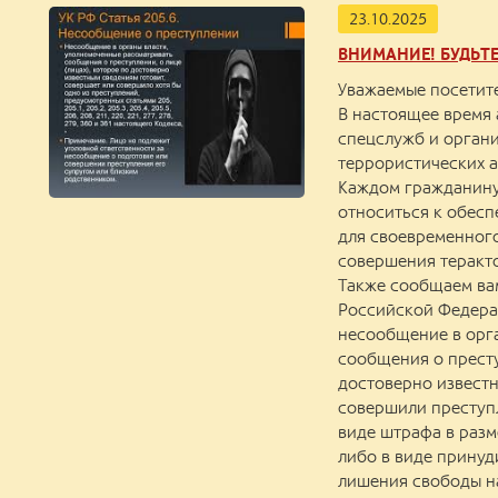
23.10.2025
ВНИМАНИЕ! БУДЬТ
Уважаемые посетит
В настоящее время
спецслужб и орган
террористических а
Каждом гражданину
относиться к обес
для своевременног
совершения теракто
Также сообщаем вам,
Российской Федера
несообщение в орг
сообщения о престу
достоверно известн
совершили преступ
виде штрафа в разм
либо в виде принуд
лишения свободы на