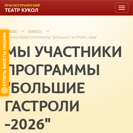
КРАСНОТУРЬИНСКИЙ
Toggle
ТЕАТР КУКОЛ
naviga
Главная
→
Новости
→
МЫ УЧАСТНИКИ ПРОГРАММЫ "БОЛЬШИЕ ГАСТРОЛИ -2026"
МЫ УЧАСТНИКИ
ПРОГРАММЫ
"БОЛЬШИЕ
ГАСТРОЛИ
-2026"