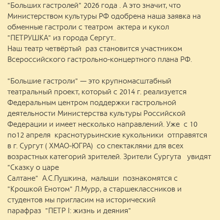
"Больших гастролей" 2026 года . А это значит, что
Министерством культуры РФ одобрена наша заявка на
обменные гастроли с театром актера и кукол
"ПЕТРУШКА" из города Сeргут..
Наш театр четвёртый раз становится участником
Всероссийского гастрольно-концертного плана РФ.
"Большие гастроли" — это крупномасштабный
театральный проект, который с 2014 г. реализуется
Федеральным центром поддержки гастрольной
деятельности Министерства культуры Российской
Федерации и имеет несколько направлений. Уже с 10
по12 апреля краснотурьинские кукольники отправятся
в г. Сургут ( ХМАО-ЮГРА) со спектаклями для всех
возрастных категорий зрителей. Зрители Сургута увидят
"Сказку о царе
Салтане" А.С.Пушкина, малыши познакомятся с
"Крошкой Енотом" Л.Мурр, а старшеклассников и
студентов мы пригласим на исторический
парафраз "ПЕТР I: жизнь и деяния"