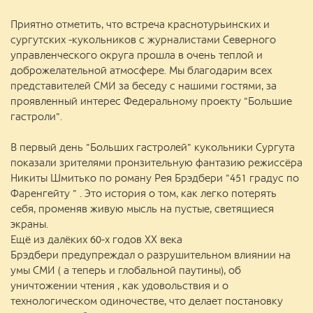
Приятно отметить, что встреча краснотурьинских и
сургутских -кукольников с журналистами Северного
управленческого округа прошла в очень теплой и
доброжелательной атмосфере. Мы благодарим всех
представителей СМИ за беседу с нашими гостями, за
проявленный интерес Федеральному проекту "Большие
гастроли".
В первый день "Больших гастролей" кукольники Сургута
показали зрителями пронзительную фантазию режиссёра
Никиты Шмитько по роману Рея Брэдбери "451 градус по
Фаренгейту " . Это история о том, как легко потерять
себя, променяв живую мысль на пустые, светящиеся
экраны.
Ещё из далёких 60-х годов ХХ века
Брэдбери предупреждал о разрушительном влиянии на
умы СМИ ( а теперь и глобальной паутины), об
уничтожении чтения , как удовольствия и о
технологическом одиночестве, что делает постановку