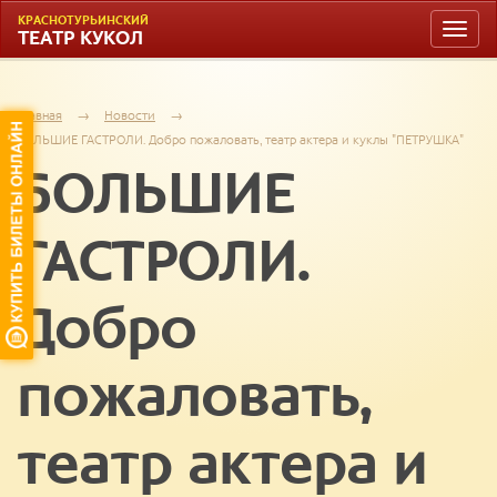
КРАСНОТУРЬИНСКИЙ
Toggle
ТЕАТР КУКОЛ
naviga
Главная
→
Новости
→
БОЛЬШИЕ ГАСТРОЛИ. Добро пожаловать, театр актера и куклы "ПЕТРУШКА"
БОЛЬШИЕ
ГАСТРОЛИ.
Добро
пожаловать,
театр актера и