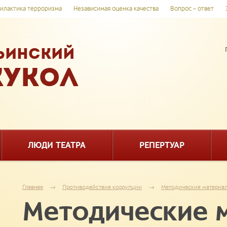
илактика терроризма
Независимая оценка качества
Вопрос – ответ
ЬИНСКИЙ
КУКОЛ
ЛЮДИ ТЕАТРА
РЕПЕРТУАР
Главная
→
Противодействие коррупции
→
Методические материа
Методические 