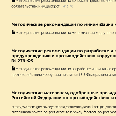
Методические рекомендации по вопросам представления св
обязательствах имущест.pdf
617 Кб
Методические рекомендации по минимизации 
Методические рекомендации по минимизации коррупционн
Методические рекомендации по разработке и 
предупреждению и противодействию коррупции
№ 273-ФЗ
Методические рекомендации по разработке и принятию о
противодействию коррупции по статье 13.3 Федерального за
Методические материалы, одобренные презид
Российской Федерации по противодействию к
https://50.mchs.gov.ru/deyatelnost/protivodeystvie-korrupcii/meto
prezidiumom-soveta-pri-prezidente-rossiyskoy-federacii-po-protivo