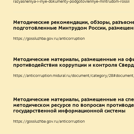
razyasneniya-i-inye-dokumenty-podgotovlennye-mintrudom-rossii
Mетодические рекомендации, обзоры, разъясне
подготовленные Минтрудом России, размещенн
https://gossluzhba.gov.ru/anticorruption
Mетодические материалы, размещенные на оф
противодействия коррупции и контроля Сверд
https://anticorruption.midural.ru/document/category/28#document_
Mетодические материалы, размещенные на сп
методическом ресурсе по вопросам противоде
государственной информационной системы
https://gossluzhba.gov.ru/anticorruption