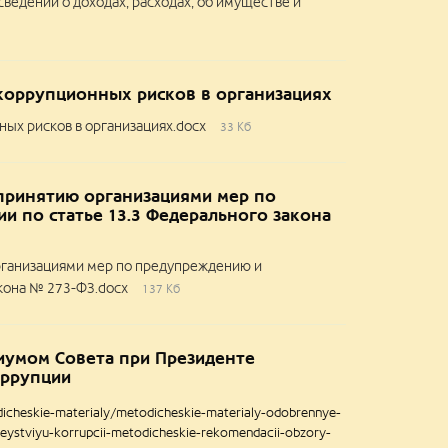
едений о доходах, расходах, об имуществе и
коррупционных рисков в организациях
ых рисков в организациях.docx
33 Кб
принятию организациями мер по
 по статье 13.3 Федерального закона
рганизациями мер по предупреждению и
кона № 273-ФЗ.docx
137 Кб
иумом Совета при Президенте
оррупции
dicheskie-materialy/metodicheskie-materialy-odobrennye-
deystviyu-korrupcii-metodicheskie-rekomendacii-obzory-