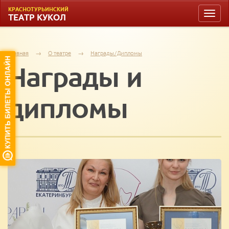
КРАСНОТУРЬИНСКИЙ
Toggle
ТЕАТР КУКОЛ
naviga
Главная
→
О театре
→
Награды/Дипломы
Награды и
дипломы