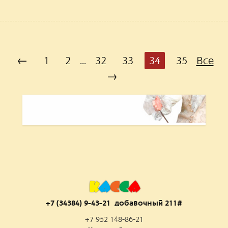
←
1
2
...
32
33
34
35
Все
→
К
А
С
С
А
+7 (34384) 9-43-21 добаво
чный 211#
+7 952 148-86-21